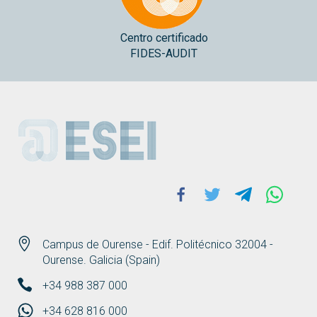
Centro certificado
FIDES-AUDIT
ESEI
Facebook
Twitter
Telegram
Whats
Campus de Ourense - Edif. Politécnico 32004 -
Ourense. Galicia (Spain)
+34 988 387 000
+34 628 816 000