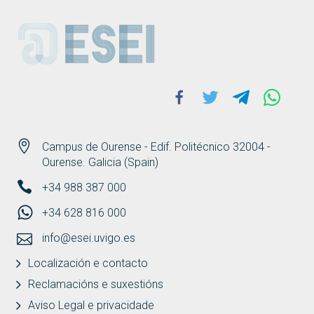
ESEI
Facebook
Twitter
Telegram
Whats
Campus de Ourense - Edif. Politécnico 32004 -
Ourense. Galicia (Spain)
+34 988 387 000
+34 628 816 000
info@esei.uvigo.es
Localización e contacto
Reclamacións e suxestións
Aviso Legal e privacidade