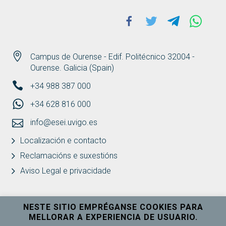
Facebook
Twitter
Telegram
Whats
Campus de Ourense - Edif. Politécnico 32004 -
Ourense. Galicia (Spain)
+34 988 387 000
+34 628 816 000
info@esei.uvigo.es
Localización e contacto
Reclamacións e suxestións
Aviso Legal e privacidade
NESTE SITIO EMPRÉGANSE COOKIES PARA
MELLORAR A EXPERIENCIA DE USUARIO.
Universidade de Vigo