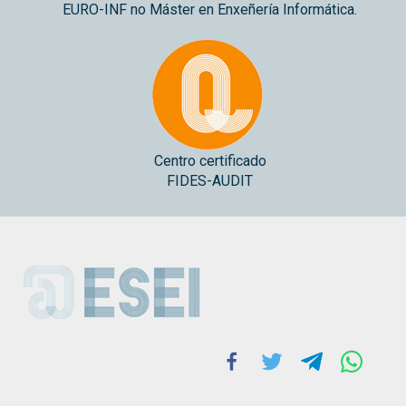
EURO-INF no Máster en Enxeñería Informática.
Centro certificado
FIDES-AUDIT
ESEI
Facebook
Twitter
Telegram
Whats