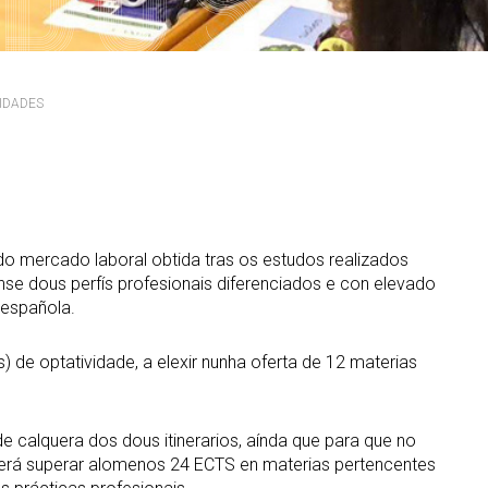
PARS Grao e Máster en
rdinación
extracurriculares
Enxeñaría Informática
egación de Alumnos
Prácticas en empresa
Máster Universitario en
Enxeñaría Informática (MEI)
vención de riscos laborais
PAT-ANEAE (Plan de Acción
IDADES
Titorial)
Máster Universitario en
aldade
Intelixencia Artificial (MIA)
PIUNE
DII
Estudos de Doutoramento
Avaliación por Compensación
exios profesionais
alización e contacto
a de benvida profesorado
 mercado laboral obtida tras os estudos realizados
nse dous perfís profesionais diferenciados e con elevado
 española.
 de optatividade, a elexir nunha oferta de 12 materias
e calquera dos dous itinerarios, aínda que para que no
deberá superar alomenos 24 ECTS en materias pertencentes