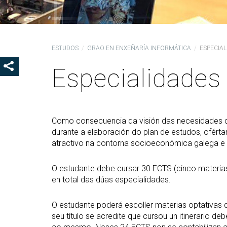
Coo
Del
Pre
ESTUDOS
GRAO EN ENXEÑARÍA INFORMÁTICA
ESPECIAL
Igu
Especialidades
MOSTRAR OS BOTÓNS DE COMPARTIR
COD
Col
Loc
Guí
Como consecuencia da visión das necesidades do
durante a elaboración do plan de estudos, oférta
atractivo na contorna socioeconómica galega e
O estudante debe cursar 30 ECTS (cinco materias)
en total das dúas especialidades.
O estudante poderá escoller materias optativas d
seu título se acredite que cursou un itinerario 