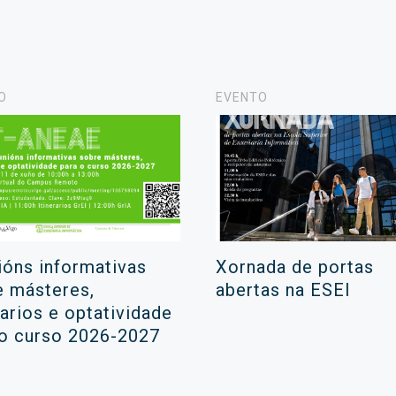
O
EVENTO
ións informativas
Xornada de portas
e másteres,
abertas na ESEI
rarios e optatividade
 o curso 2026-2027