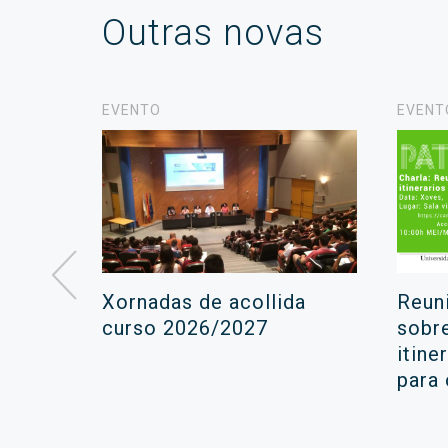
Outras novas
EVENTO
EVENT
á lugar
Xornadas de acollida
Reun
ara a
curso 2026/2027
sobr
itine
ola
para