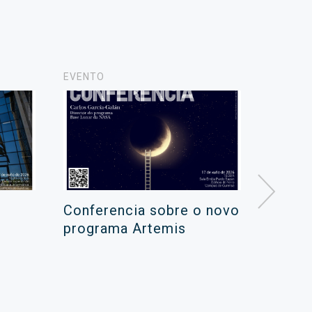
EVENTO
NOVAS
Conferencia sobre o novo
Campa
programa Artemis
de ver
xuño 