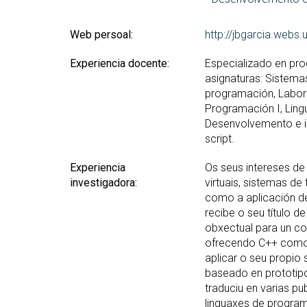
Web persoal:
http://jbgarcia.webs.
Experiencia docente:
Especializado en pro
asignaturas: Sistema
programación, Labor
Programación I, Ling
Desenvolvemento e in
script.
Experiencia
Os seus intereses de
investigadora:
virtuais, sistemas de
como a aplicación d
recibe o seu título d
obxectual para un co
ofrecendo C++ como 
aplicar o seu propio
baseado en prototipo
traduciu en varias pu
linguaxes de program