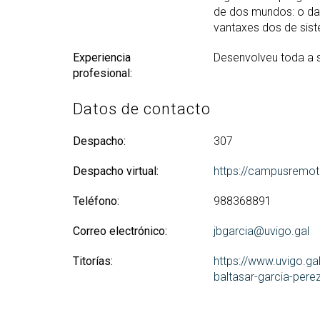
de dos mundos: o das
vantaxes dos de sist
Experiencia
Desenvolveu toda a su
profesional:
Datos de contacto
Despacho:
307
Despacho virtual:
https://campusremot
Teléfono:
988368891
Correo electrónico:
jbgarcia@uvigo.gal
Titorías:
https://www.uvigo.ga
baltasar-garcia-pere