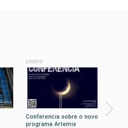
EVENTO
NOVAS
Conferencia sobre o novo
Campa
programa Artemis
de ver