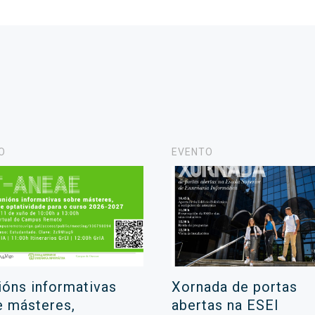
O
EVENTO
ións informativas
Xornada de portas
e másteres,
abertas na ESEI