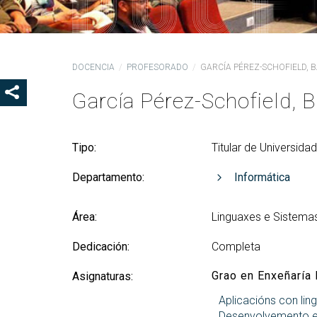
Coo
Del
Pre
DOCENCIA
PROFESORADO
GARCÍA PÉREZ-SCHOFIELD, 
Igu
García Pérez-Schofield, B
MOSTRAR OS BOTÓNS DE COMPARTIR
COD
Col
Loc
Tipo:
Titular de Universida
Guí
Departamento:
Informática
Área:
Linguaxes e Sistema
Dedicación:
Completa
Grao en Enxeñaría 
Asignaturas:
Aplicacións con lin
Desenvolvemento e 