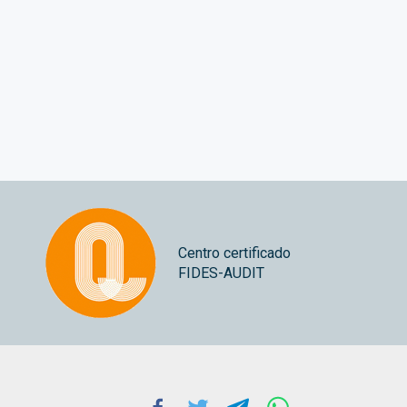
xuño 
Centro certificado
FIDES-AUDIT
Facebook
Twitter
Telegram
Whatsapp