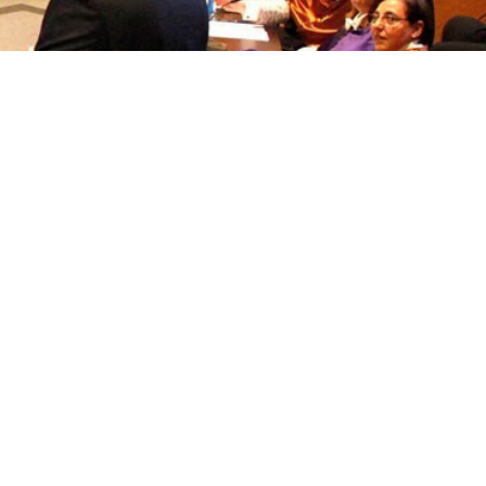
títulos
Recoñecementos de calidade