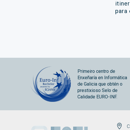
itine
ola
para
Primeiro centro de
Enxeñaría en Informática
de Galicia que obtén o
prestixioso Selo de
Calidade EURO-INF.
ESEI
C