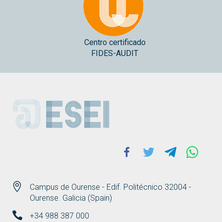
Centro certificado
FIDES-AUDIT
ESEI
Facebook
Twitter
Telegram
Whats
Campus de Ourense - Edif. Politécnico 32004 -
Ourense. Galicia (Spain)
+34 988 387 000