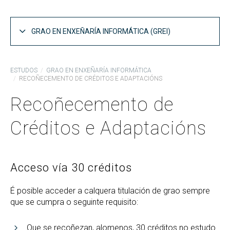
GRAO EN ENXEÑARÍA INFORMÁTICA (GREI)
Estrutura do Plan de Estudos GREI
ESTUDOS
GRAO EN ENXEÑARÍA INFORMÁTICA
RECOÑECEMENTO DE CRÉDITOS E ADAPTACIÓNS
Materias por curso GREI
Recoñecemento de
Especialidades GREI
Competencias e obxectivos GREI
Créditos e Adaptacións
Guías docentes GREI
Curso Ponte para a Adaptación ao Grao
Acceso vía 30 créditos
Informes de coordinación GREI
É posible acceder a calquera titulación de grao sempre
Memoria do GREI
que se cumpra o seguinte requisito:
Acceso ao GREI
Que se recoñezan, alomenos, 30 créditos no estudo