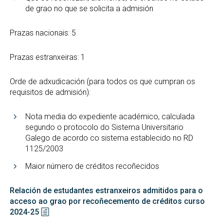
Recoñecemento de Créditos e Adaptacións
de grao no que se solicita a admisión
GREI
Suplemento Europeo ao Título
Prazas nacionais: 5
Prazas estranxeiras: 1
Orde de adxudicación (para todos os que cumpran os
requisitos de admisión):
Nota media do expediente académico, calculada
segundo o protocolo do Sistema Universitario
Galego de acordo co sistema establecido no RD
1125/2003
Maior número de créditos recoñecidos
Relación de estudantes estranxeiros admitidos para o
acceso ao grao por recoñecemento de créditos curso
2024-25