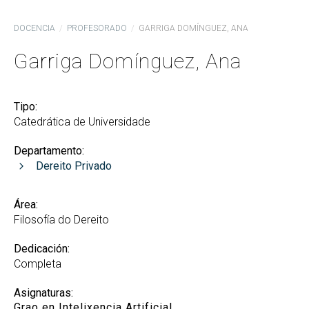
DOCENCIA
PROFESORADO
GARRIGA DOMÍNGUEZ, ANA
Garriga Domínguez, Ana
Tipo:
Catedrática de Universidade
Departamento:
Dereito Privado
Área:
Filosofía do Dereito
Dedicación:
Completa
Asignaturas:
Grao en Intelixencia Artificial