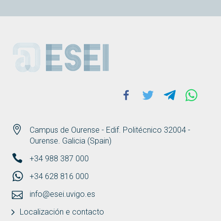
ESEI
Facebook
Twitter
Telegram
Whats
Campus de Ourense - Edif. Politécnico 32004 -
Ourense. Galicia (Spain)
+34 988 387 000
+34 628 816 000
info@esei.uvigo.es
Localización e contacto