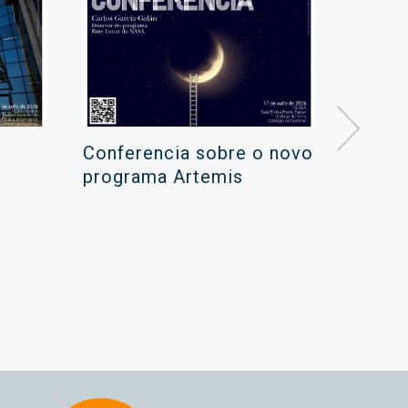
Conferencia sobre o novo
Campa
programa Artemis
de ver
xuño 