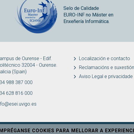
Selo de Calidade
EURO-INF no Máster en
Enxeñería Informática.
ampus de Ourense - Edif.
Localización e contacto
olitécnico 32004 - Ourense.
Reclamacións e suxestió
alicia (Spain)
Aviso Legal e privacidade
34 988 387 000
34 628 816 000
nfo@esei.uvigo.es
EMPRÉGANSE COOKIES PARA MELLORAR A EXPERIENCI