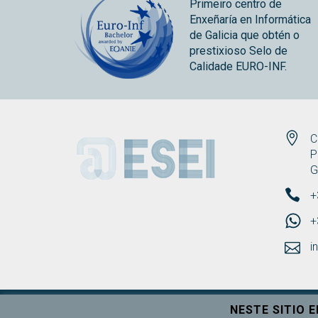
Primeiro centro de
Enxeñaría en Informática
de Galicia que obtén o
prestixioso Selo de
Calidade EURO-INF.
ESEI
C
P
G
+
+
i
NESTE SITIO 