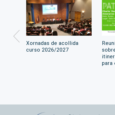
á lugar
Xornadas de acollida
Reun
ara a
curso 2026/2027
sobr
itine
ola
para