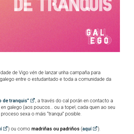
idade de Vigo vén de lanzar unha campaña para
 en galego entre o estudantado e toda a comunidade da
 de tranquis”
, a través do cal porán en contacto a
r en galego (aos poucos… ou a tope!, cada quen ao seu
proceso sexa o máis “tranqui” posible.
í
) ou como
madriñas ou padriños
(
aquí
).