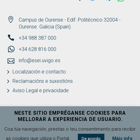
Campus de Ourense - Edif. Politécnico 32004 -
Ourense. Galicia (Spain)
+34 988 387 000
+34 628 816 000
info@esei.uvigo.es
Localización e contacto
Reclamacións e suxestións
Aviso Legal e privacidade
NESTE SITIO EMPRÉGANSE COOKIES PARA
MELLORAR A EXPERIENCIA DE USUARIO.
Universidade de Vigo
Ver máis
Coa túa navegación, prestas o teu consentimento para recibir
as cookies que utiliza o Portal.
Máis info
De acordo