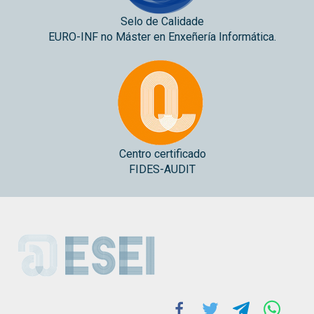
Selo de Calidade
EURO-INF no Máster en Enxeñería Informática.
Centro certificado
FIDES-AUDIT
ESEI
Facebook
Twitter
Telegram
Whats