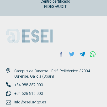
Centro certificado
FIDES-AUDIT
ESEI
Facebook
Twitter
Telegram
Whats
Campus de Ourense - Edif. Politécnico 32004 -
Ourense. Galicia (Spain)
+34 988 387 000
+34 628 816 000
info@esei.uvigo.es