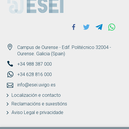
Facebook
Twitter
Telegram
Whats
Campus de Ourense - Edif. Politécnico 32004 -
Ourense. Galicia (Spain)
+34 988 387 000
+34 628 816 000
info@esei.uvigo.es
Localización e contacto
Reclamacións e suxestións
Aviso Legal e privacidade