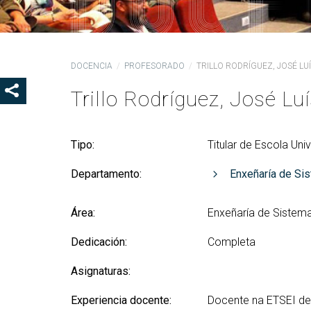
Coo
Del
Pre
DOCENCIA
PROFESORADO
TRILLO RODRÍGUEZ, JOSÉ LU
Igu
Trillo Rodríguez, José Lu
MOSTRAR OS BOTÓNS DE COMPARTIR
COD
Col
Loc
Tipo:
Titular de Escola Univ
Guí
Departamento:
Enxeñaría de Si
Área:
Enxeñaría de Sistem
Dedicación:
Completa
Asignaturas:
Experiencia docente:
Docente na ETSEI de