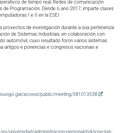
 Operativos de tempo real, Redes de comunicación
xes de Programación. Dende o ano 2017, imparte clases
omputadoras I e II en la ESEI
os proxectos de investigación durante a súa pertenenza
ación de Sistemas Industriais, en colaboración con
o automóvil, cuxo resultado foron varios sistemas
a artigos e ponencias e congresos nacionais e
ouvigo.gal/access/public/meeting/581013538
/es/universidad/administracion-personal/pdi/jose-luis-