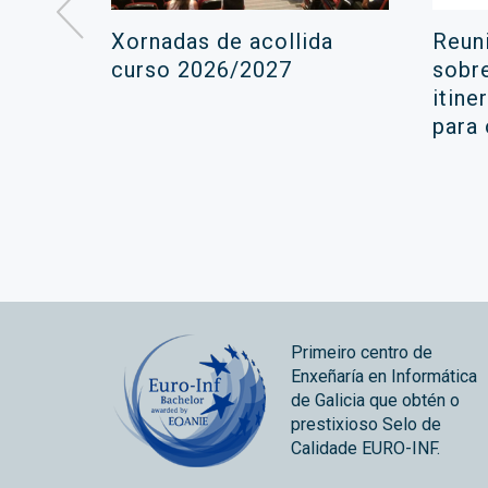
á lugar
Xornadas de acollida
Reun
ara a
curso 2026/2027
sobr
itine
ola
para
Primeiro centro de
Enxeñaría en Informática
de Galicia que obtén o
prestixioso Selo de
Calidade EURO-INF.