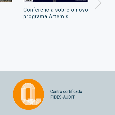
Conferencia sobre o novo
Campa
programa Artemis
de ver
xuño 
Centro certificado
FIDES-AUDIT