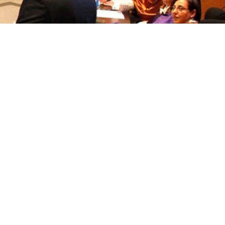
títulos
Recoñecementos de calidade