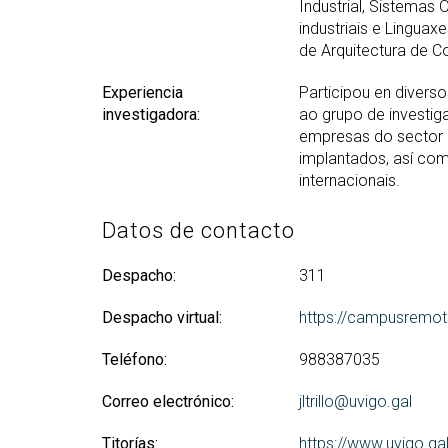
Industrial, Sistemas
industriais e Lingua
de Arquitectura de C
Experiencia
Participou en divers
investigadora:
ao grupo de investig
empresas do sector d
implantados, así com
internacionais.
Datos de contacto
Despacho:
311
Despacho virtual:
https://campusremot
Teléfono:
988387035
Correo electrónico:
jltrillo@uvigo.gal
Titorías:
https://www.uvigo.gal