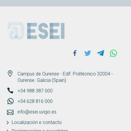
ESEI
Facebook
Twitter
Telegram
Whats
Campus de Ourense - Edif. Politécnico 32004 -
Ourense. Galicia (Spain)
+34 988 387 000
+34 628 816 000
info@esei.uvigo.es
Localización e contacto