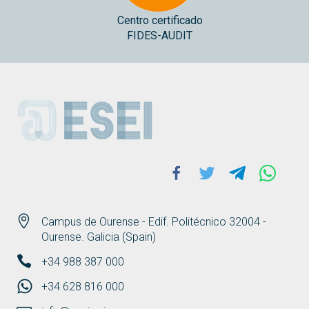
Centro certificado
FIDES-AUDIT
ESEI
Facebook
Twitter
Telegram
Whats
Campus de Ourense - Edif. Politécnico 32004 -
Ourense. Galicia (Spain)
+34 988 387 000
+34 628 816 000