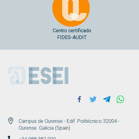
Centro certificado
FIDES-AUDIT
ESEI
Facebook
Twitter
Telegram
Whats
Campus de Ourense - Edif. Politécnico 32004 -
Ourense. Galicia (Spain)