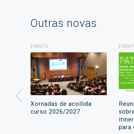
Outras novas
EVENTO
EVENT
á lugar
Xornadas de acollida
Reun
ara a
curso 2026/2027
sobr
itine
ola
para