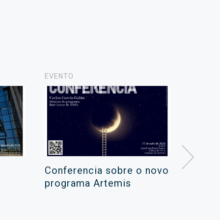
EVENTO
NOVAS
Conferencia sobre o novo
Campa
programa Artemis
de ver
xuño 