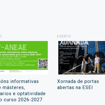
O
EVENTO
ións informativas
Xornada de portas
e másteres,
abertas na ESEI
rarios e optatividade
 o curso 2026-2027