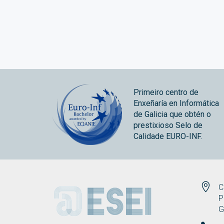
Primeiro centro de
Enxeñaría en Informática
de Galicia que obtén o
prestixioso Selo de
Calidade EURO-INF.
ESEI
C
P
G