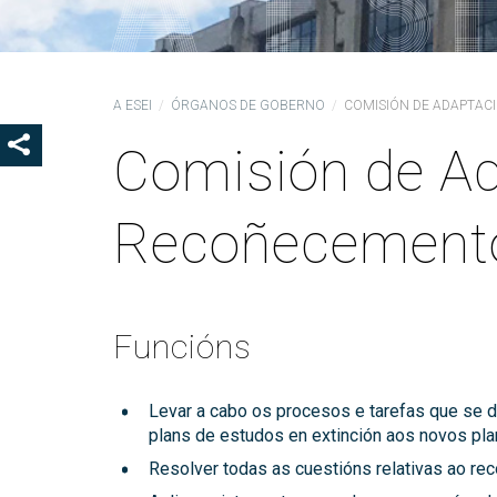
Coo
Del
Pre
A ESEI
ÓRGANOS DE GOBERNO
COMISIÓN DE ADAPTAC
Igu
Comisión de Ad
MOSTRAR OS BOTÓNS DE COMPARTIR
COD
Col
Recoñecemento
Loc
Guí
Funcións
Levar a cabo os procesos e tarefas que se d
plans de estudos en extinción aos novos pla
Resolver todas as cuestións relativas ao re