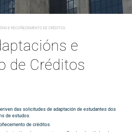
PARS Grao e Máster en
rdinación
extracurriculares
Enxeñaría Informática
egación de Alumnos
Prácticas en empresa
Máster Universitario en
Enxeñaría Informática (MEI)
vención de riscos laborais
PAT-ANEAE (Plan de Acción
IÓNS E RECOÑECEMENTO DE CRÉDITOS
Titorial)
Máster Universitario en
aldade
Intelixencia Artificial (MIA)
PIUNE
aptacións e
DII
Estudos de Doutoramento
Avaliación por Compensación
exios profesionais
 de Créditos
alización e contacto
a de benvida profesorado
eriven das solicitudes de adaptación de estudantes dos
ns de estudos.
coñecemento de créditos.