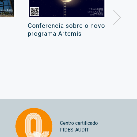
Conferencia sobre o novo
Campa
programa Artemis
de ver
xuño 
Centro certificado
FIDES-AUDIT