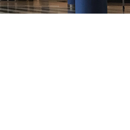
títulos
Recoñecementos de calidade