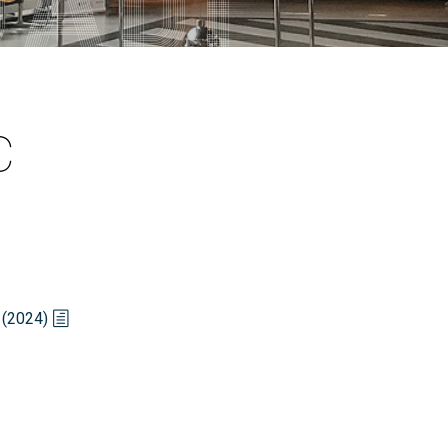
PARS Grao e Máster en
rdinación
extracurriculares
Enxeñaría Informática
egación de Alumnos
Prácticas en empresa
Máster Universitario en
Enxeñaría Informática (MEI)
vención de riscos laborais
PAT-ANEAE (Plan de Acción
Titorial)
Máster Universitario en
aldade
Intelixencia Artificial (MIA)
PIUNE
C
DII
Estudos de Doutoramento
Avaliación por Compensación
exios profesionais
alización e contacto
a de benvida profesorado
 (2024)