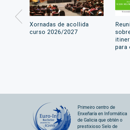
á lugar
Xornadas de acollida
Reun
ara a
curso 2026/2027
sobr
itine
ola
para
Primeiro centro de
Enxeñaría en Informática
de Galicia que obtén o
prestixioso Selo de