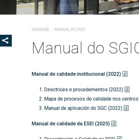
Coo
Del
Pre
CALIDADE
MANUAL DO SGIC
Igu
Manual do SGI
MOSTRAR OS BOTÓNS DE COMPARTIR
COD
Col
Loc
Guí
Manual de calidade institucional (2022)
Directrices e procedementos (2022)
Mapa de procesos de calidade nos centros
Manual de aplicación do SGC (2022)
Manual de calidade da ESEI (2025)
: