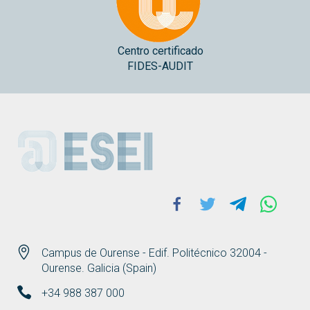
Centro certificado
FIDES-AUDIT
ESEI
Facebook
Twitter
Telegram
Whats
Campus de Ourense - Edif. Politécnico 32004 -
Ourense. Galicia (Spain)
+34 988 387 000