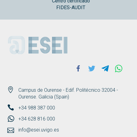
Centro certificado
FIDES-AUDIT
ESEI
Facebook
Twitter
Telegram
Whats
Campus de Ourense - Edif. Politécnico 32004 -
Ourense. Galicia (Spain)
+34 988 387 000
+34 628 816 000
info@esei.uvigo.es