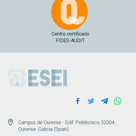
Centro certificado
FIDES-AUDIT
ESEI
Facebook
Twitter
Telegram
Whats
Campus de Ourense - Edif. Politécnico 32004 -
Ourense. Galicia (Spain)