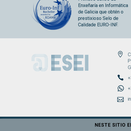
Enxeñaría en Informática
de Galicia que obtén o
prestixioso Selo de
Calidade EURO-INF.
ESEI
C
P
G
+
+
i
NESTE SITIO 