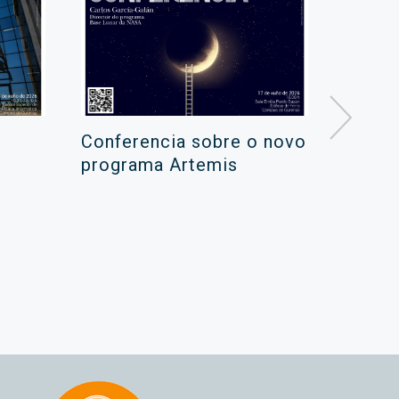
Conferencia sobre o novo
Campa
programa Artemis
de ver
xuño 