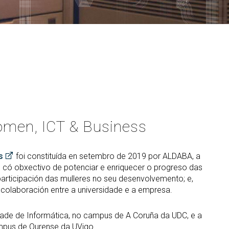
PARS Grao e Máster en
rdinación
extracurriculares
Enxeñaría Informática
egación de Alumnos
Prácticas en empresa
Máster Universitario en
Enxeñaría Informática (MEI)
vención de riscos laborais
PAT-ANEAE (Plan de Acción
Titorial)
Máster Universitario en
aldade
Intelixencia Artificial (MIA)
PIUNE
DII
Estudos de Doutoramento
Avaliación por Compensación
exios profesionais
alización e contacto
a de benvida profesorado
men, ICT & Business
s
foi constituída en setembro de 2019 por ALDABA, a
, có obxectivo de potenciar e enriquecer o progreso das
articipación das mulleres no seu desenvolvemento; e,
 colaboración entre a universidade e a empresa.
tade de Informática, no campus de A Coruña da UDC, e a
ampus de Ourense da UVigo.