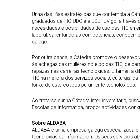
Unha das liñas estratéxicas que contempla a Cáted
graduados da FIC-UDC e a ESEI-UVigo, a través d
necesidades e posibilidades de uso das TIC en e
laboral, salientando as competencias, coñeceme
galego.
Por outra banda, a Cátedra promove o desenvolve
ás achegas das mulleres no eido das TIC, de cara
rapazas nas carreiras tecnolóxicas. E tamén a di
TIC na mellora dos servizos sociais, culturais, d
lonxe de estereotipos puramente tecnolóxicos.
Ao tratarse dunha Cátedra interuniversitaria, b
Escolas de Informática, propor actividades conxu
Sobre ALDABA
ALDABA é unha empresa galega especializada en
tecnoloxías da información. Os seus servicios a