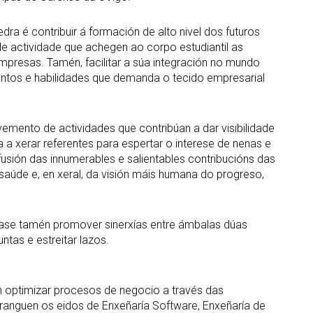
ra é contribuir á formación de alto nivel dos futuros
e actividade que achegen ao corpo estudiantil as
mpresas. Tamén, facilitar a súa integración no mundo
ntos e habilidades que demanda o tecido empresarial
mento de actividades que contribúan a dar visibilidade
 a xerar referentes para espertar o interese de nenas e
fusión das innumerables e salientables contribucións das
a saúde e, en xeral, da visión máis humana do progreso,
úscase tamén promover sinerxías entre ámbalas dúas
ntas e estreitar lazos.
 optimizar procesos de negocio a través das
branguen os eidos de Enxeñaría Software, Enxeñaría de