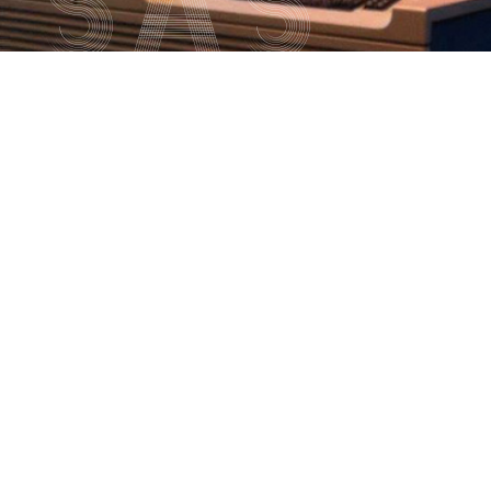
títulos
Recoñecementos de calidade