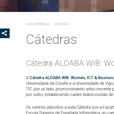
Coo
Del
Pre
I+D E EMPRESAS
CÁTEDRAS
Igu
Cátedras
MOSTRAR OS BOTÓNS DE COMPARTIR
COD
Col
Loc
Guí
Cátedra ALDABA WIB: Wo
A
Cátedra ALDABA WIB: Women, ICT & Busines
Universidade da Coruña e a Universidade de Vigo
TIC: por un lado, promocionando unha crecente p
por outro, establecendo canles bidireccionais de
Os centros adscritos a esta Cátedra son a Facul
Escola Superior de Enxeñaría Informática, no c