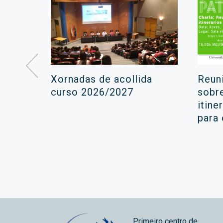
á lugar
Xornadas de acollida
Reun
ara a
curso 2026/2027
sobr
itine
ola
para
Primeiro centro de