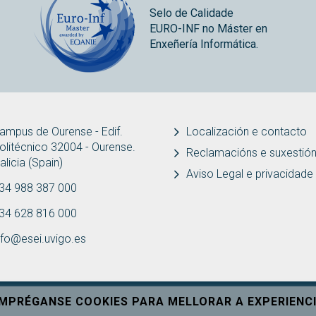
Selo de Calidade
EURO-INF no Máster en
Enxeñería Informática.
ampus de Ourense - Edif.
Localización e contacto
olitécnico 32004 - Ourense.
Reclamacións e suxestió
alicia (Spain)
Aviso Legal e privacidade
34 988 387 000
34 628 816 000
nfo@esei.uvigo.es
EMPRÉGANSE COOKIES PARA MELLORAR A EXPERIENCI