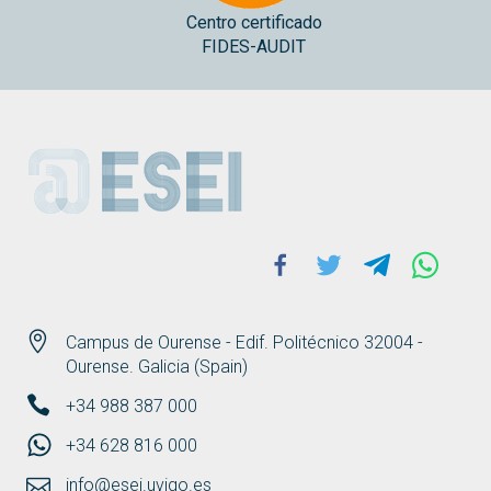
Centro certificado
FIDES-AUDIT
ESEI
Facebook
Twitter
Telegram
Whats
Campus de Ourense - Edif. Politécnico 32004 -
Ourense. Galicia (Spain)
+34 988 387 000
+34 628 816 000
info@esei.uvigo.es