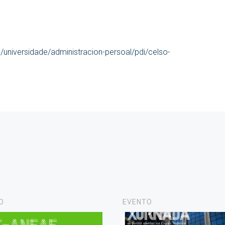
l/universidade/administracion-persoal/pdi/celso-
O
EVENTO