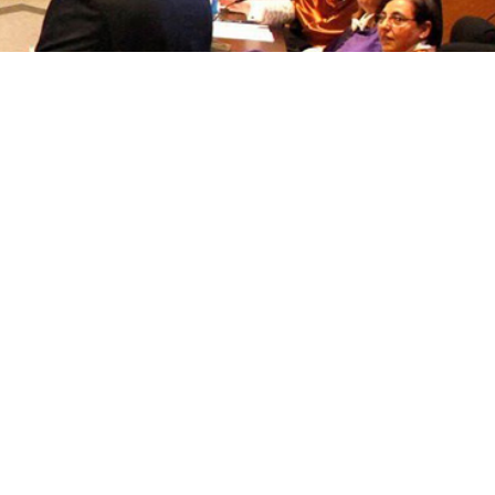
títulos
Recoñecementos de calidade