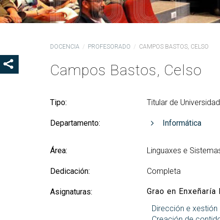
Coo
Del
Pre
DOCENCIA
PROFESORADO
CAMPOS BASTOS, CELSO
Igu
Campos Bastos, Celso
MOSTRAR OS BOTÓNS DE COMPARTIR
COD
Col
Loc
Tipo:
Titular de Universida
Guí
Departamento:
Informática
Área:
Linguaxes e Sistema
Dedicación:
Completa
Grao en Enxeñaría 
Asignaturas:
Dirección e xestión
Creación de contido