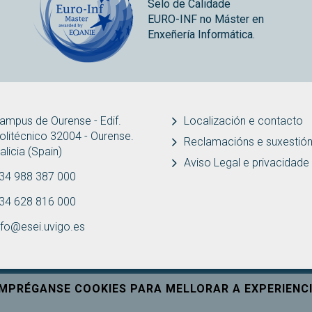
Selo de Calidade
EURO-INF no Máster en
Enxeñería Informática.
ampus de Ourense - Edif.
Localización e contacto
olitécnico 32004 - Ourense.
Reclamacións e suxestió
alicia (Spain)
Aviso Legal e privacidade
34 988 387 000
34 628 816 000
nfo@esei.uvigo.es
EMPRÉGANSE COOKIES PARA MELLORAR A EXPERIENCI