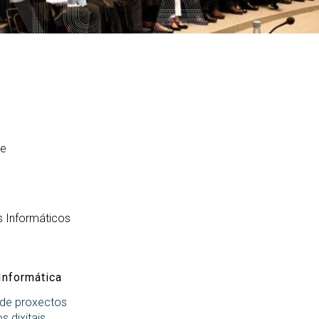
PARS Grao e Máster en
rdinación
extracurriculares
Enxeñaría Informática
egación de Alumnos
Prácticas en empresa
Máster Universitario en
Enxeñaría Informática (MEI)
vención de riscos laborais
PAT-ANEAE (Plan de Acción
Titorial)
Máster Universitario en
aldade
Intelixencia Artificial (MIA)
PIUNE
DII
Estudos de Doutoramento
Avaliación por Compensación
exios profesionais
alización e contacto
de
a de benvida profesorado
s Informáticos
Informática
 de proxectos
s dixitais