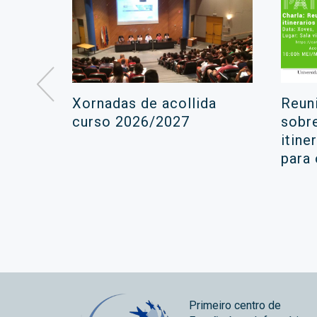
á lugar
Xornadas de acollida
Reun
ara a
curso 2026/2027
sobr
itine
ola
para
Primeiro centro de