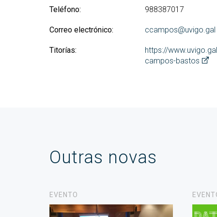
Teléfono:
988387017
Correo electrónico:
ccampos@uvigo.gal
Titorías:
https://www.uvigo.ga
campos-bastos
Outras novas
EVENTO
EVENT