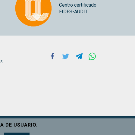
Centro certificado
FIDES-AUDIT
Facebook
Twitter
Telegram
Whatsapp
ns
A DE USUARIO.
Ver máis