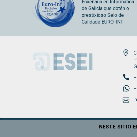
Enxeñaría en Informática
de Galicia que obtén o
prestixioso Selo de
Calidade EURO-INF.
ESEI
C
P
G
+
+
i
NESTE SITIO 
Universidade de Vigo