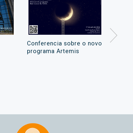
Conferencia sobre o novo
Campa
programa Artemis
de ver
xuño 