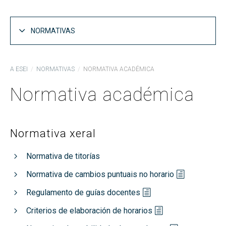
NORMATIVAS
Normativa académica
A ESEI
NORMATIVAS
NORMATIVA ACADÉMICA
Normativas da Universidade de Vigo
Normativa académica
Normativas de prácticas externas curriculares
Normativa de xestión económica
Normativa xeral
Normativas xerais
Outras normativas
Normativa de titorías
Regulamento de Réxime Interno
Normativa de cambios puntuais no horario
Reclamacións e suxestións
Regulamento de guías docentes
Criterios de elaboración de horarios