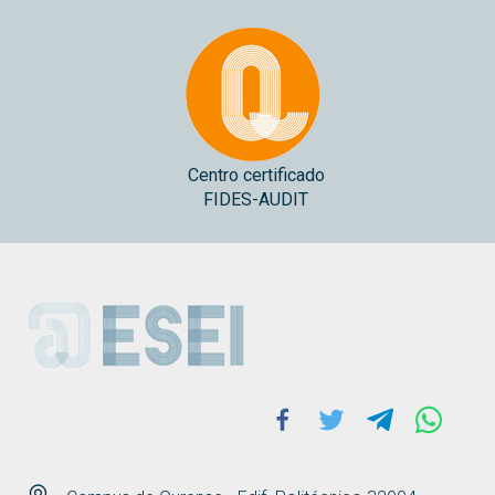
Centro certificado
FIDES-AUDIT
ESEI
Facebook
Twitter
Telegram
Whats