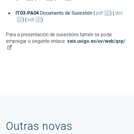
IT03-PA04
:Documento de Suxestión (
.pdf
) (
.doc
) (
.odt
)
Para a presentación de suxestións tamén se pode
empregar o seguinte enlace:
seix.uvigo.es/uv/web/qsp/
Outras novas