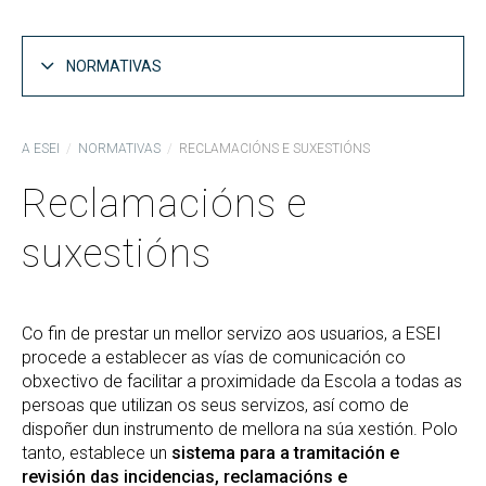
NORMATIVAS
Normativa académica
A ESEI
NORMATIVAS
RECLAMACIÓNS E SUXESTIÓNS
Normativas da Universidade de Vigo
Reclamacións e
Normativas de prácticas externas curriculares
suxestións
Normativa de xestión económica
Normativas xerais
Outras normativas
Co fin de prestar un mellor servizo aos usuarios, a ESEI
procede a establecer as vías de comunicación co
Regulamento de Réxime Interno
obxectivo de facilitar a proximidade da Escola a todas as
persoas que utilizan os seus servizos, así como de
Reclamacións e suxestións
dispoñer dun instrumento de mellora na súa xestión. Polo
tanto, establece un
sistema para a tramitación e
revisión das incidencias, reclamacións e