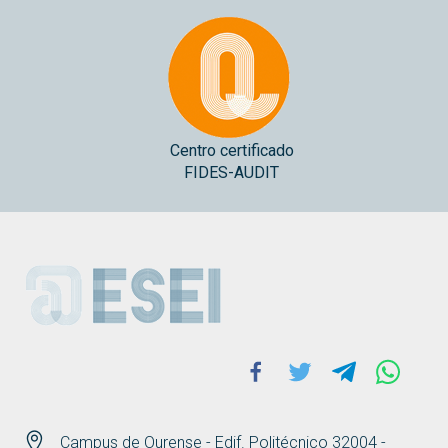
Centro certificado
FIDES-AUDIT
ESEI
Facebook
Twitter
Telegram
Whats
Campus de Ourense - Edif. Politécnico 32004 -