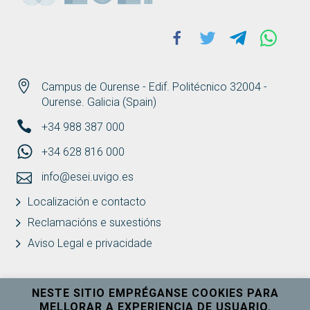
Facebook
Twitter
Telegram
Whats
Campus de Ourense - Edif. Politécnico 32004 -
Ourense. Galicia (Spain)
+34 988 387 000
+34 628 816 000
info@esei.uvigo.es
Localización e contacto
Reclamacións e suxestións
Aviso Legal e privacidade
NESTE SITIO EMPRÉGANSE COOKIES PARA
MELLORAR A EXPERIENCIA DE USUARIO.