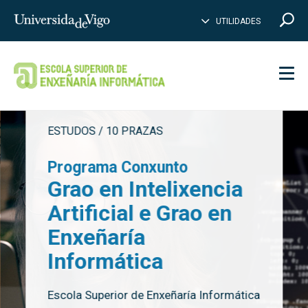
PE
B
Introduce
UTILIDADES
BUSCAR
palabras
a
buscar
Men
Páxina principal
ESTUDOS / 10 PRAZAS
Programa Conxunto
Grao en Intelixencia
Artificial e Grao en
Enxeñaría
Informática
Escola Superior de Enxeñaría Informática