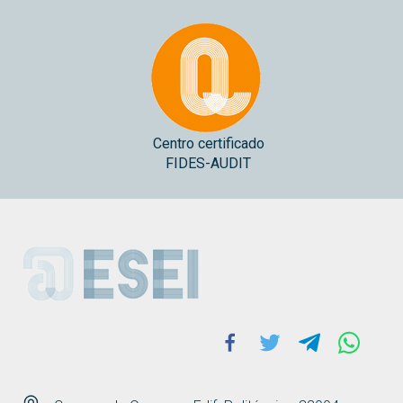
Centro certificado
FIDES-AUDIT
ESEI
Facebook
Twitter
Telegram
Whats