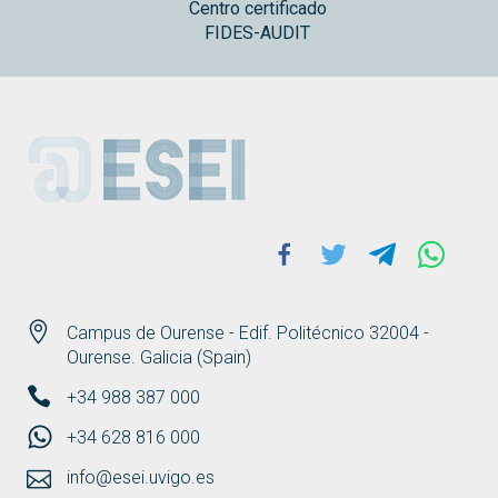
Centro certificado
FIDES-AUDIT
ESEI
Facebook
Twitter
Telegram
Whats
Campus de Ourense - Edif. Politécnico 32004 -
Ourense. Galicia (Spain)
+34 988 387 000
+34 628 816 000
info@esei.uvigo.es