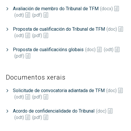
Avaliación de membro do Tribunal de TFM
(
docx
)
(
odt
)
(
pdf
)
Proposta de cualificación do Tribunal de TFM
(
doc
)
(
odt
)
(
pdf
)
Proposta de cualificacións globais
(
doc
)
(
odt
)
(
pdf
)
Documentos xerais
Solicitude de convocatoria adiantada de TFM
(
doc
)
(
odt
)
(
pdf
)
Acordo de confidencialidade do Tribunal
(
doc
)
(
odt
)
(
pdf
)