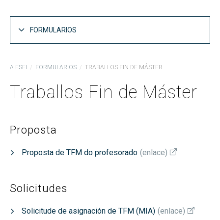
FORMULARIOS
Formularios xerais
A ESEI
FORMULARIOS
TRABALLOS FIN DE MÁSTER
Prácticas en empresa
Traballos Fin de Máster
Traballos Fin de Grao
Traballos Fin de Máster
Proposta
Proposta de TFM do profesorado
(
enlace
)
Solicitudes
Solicitude de asignación de TFM (MIA)
(
enlace
)