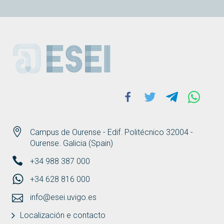
ESEI
Facebook
Twitter
Telegram
Whats
Campus de Ourense - Edif. Politécnico 32004 -
Ourense. Galicia (Spain)
+34 988 387 000
+34 628 816 000
info@esei.uvigo.es
Localización e contacto