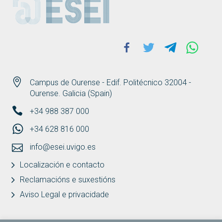
Facebook
Twitter
Telegram
Whats
Campus de Ourense - Edif. Politécnico 32004 -
Ourense. Galicia (Spain)
+34 988 387 000
+34 628 816 000
info@esei.uvigo.es
Localización e contacto
Reclamacións e suxestións
Aviso Legal e privacidade