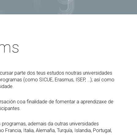
PARS Grao e Máster en
rdinación
extracurriculares
Enxeñaría Informática
egación de Alumnos
Prácticas en empresa
Máster Universitario en
Enxeñaría Informática (MEI)
vención de riscos laborais
PAT-ANEAE (Plan de Acción
Titorial)
Máster Universitario en
aldade
Intelixencia Artificial (MIA)
PIUNE
ams
DII
Estudos de Doutoramento
Avaliación por Compensación
exios profesionais
alización e contacto
a de benvida profesorado
ursar parte dos teus estudos noutras universidades
s programas (como SICUE, Erasmus, ISEP, …); así como
sidade.
rsación coa finalidade de fomentar a aprendizaxe de
icipantes.
s programas, ademais da outras universidades
rancia, Italia, Alemaña, Turquía, Islandia, Portugal,