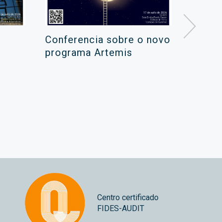
Conferencia sobre o novo
Campa
programa Artemis
de ver
xuño 
Centro certificado
FIDES-AUDIT