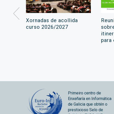
á lugar
Xornadas de acollida
Reun
ara a
curso 2026/2027
sobr
itine
ola
para
Primeiro centro de
Enxeñaría en Informática
de Galicia que obtén o
prestixioso Selo de