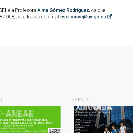
SEI é a Profesora
Alma Gómez Rodríguez
, ca que
87 008, ou a través do email
esei.move@uvigo.es
.
O
EVENTO