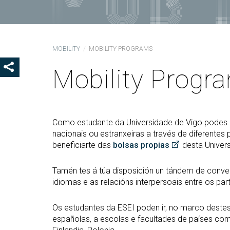
Coo
Del
Pre
MOBILITY
MOBILITY PROGRAMS
Igu
Mobility Progr
MOSTRAR OS BOTÓNS DE COMPARTIR
COD
Col
Loc
Guí
Como estudante da Universidade de Vigo podes c
nacionais ou estranxeiras a través de diferente
beneficiarte das
bolsas propias
desta Univer
Tamén tes á túa disposición un tándem de conve
idiomas e as relacións interpersoais entre os part
Os estudantes da ESEI poden ir, no marco deste
españolas, a escolas e facultades de países como F