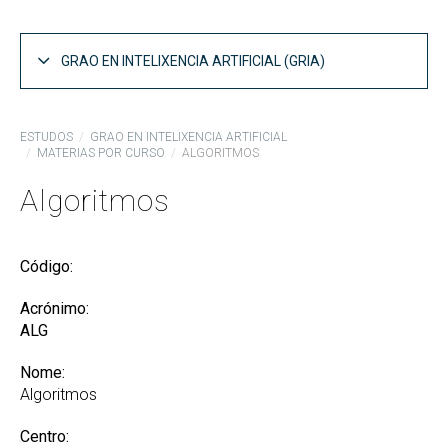
GRAO EN INTELIXENCIA ARTIFICIAL (GRIA)
Estrutura do Plano de Estudos GRIA
ESTUDOS
GRAO EN INTELIXENCIA ARTIFICIAL
MATERIAS POR CURSO
ALGORITMOS
Materias por curso GRIA
Algoritmos
Competencias e obxectivos GRIA
Guías docentes GRIA
Código:
Informes de coordinación GRIA
Memoria do GRIA
Acrónimo:
ALG
Acceso ao GRIA
Nome:
Recoñecemento de Créditos e Adaptacións
Algoritmos
Centro: