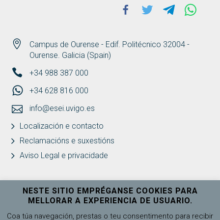
Facebook
Twitter
Telegram
Whats
Campus de Ourense - Edif. Politécnico 32004 -
Ourense. Galicia (Spain)
+34 988 387 000
+34 628 816 000
info@esei.uvigo.es
Localización e contacto
Reclamacións e suxestións
Aviso Legal e privacidade
NESTE SITIO EMPRÉGANSE COOKIES PARA
MELLORAR A EXPERIENCIA DE USUARIO.
Universidade de Vigo
Ver máis
Coa túa navegación, prestas o teu consentimento para recibir