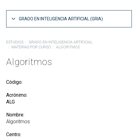
GRADO EN INTELIGENCIA ARTIFICIAL (GRIA)
Estructura del Plan de Estudios GRIA
ESTUDIOS
GRADO EN INTELIGENCIA ARTIFICIAL
MATERIAS POR CURSO
ALGORITMOS
Asignaturas por curso GRIA
Algoritmos
Competencias y objetivos GRIA
Guías docentes GRIA
Código:
Informes de coordinación GRIA
Memoria del Título GRIA
Acrónimo:
ALG
Acceso al GRIA
Nombre:
Reconocimiento de Créditos y Adaptaciones
Algoritmos
Centro: