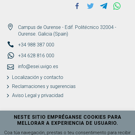
Facebook
Twitter
Telegram
Whats
Campus de Ourense - Edif. Politécnico 32004 -
Ourense. Galicia (Spain)
+34 988 387 000
+34 628 816 000
info@esei.uvigo.es
Localización y contacto
Reclamaciones y sugerencias
Aviso Legal y privacidad
NESTE SITIO EMPRÉGANSE COOKIES PARA
MELLORAR A EXPERIENCIA DE USUARIO.
Universidade de Vigo
Ver máis
Coa túa navegación, prestas o teu consentimento para recibir