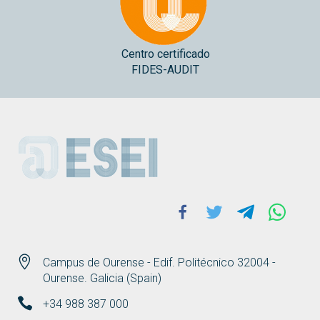
Centro certificado
FIDES-AUDIT
ESEI
Facebook
Twitter
Telegram
Whats
Campus de Ourense - Edif. Politécnico 32004 -
Ourense. Galicia (Spain)
+34 988 387 000