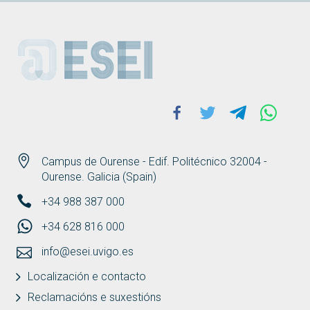
ESEI
Facebook
Twitter
Telegram
Whats
Campus de Ourense - Edif. Politécnico 32004 -
Ourense. Galicia (Spain)
+34 988 387 000
+34 628 816 000
info@esei.uvigo.es
Localización e contacto
Reclamacións e suxestións