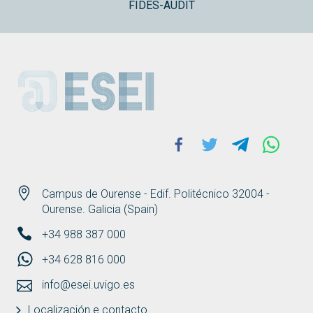
FIDES-AUDIT
ESEI
Facebook
Twitter
Telegram
Whats
Campus de Ourense - Edif. Politécnico 32004 -
Ourense. Galicia (Spain)
+34 988 387 000
+34 628 816 000
info@esei.uvigo.es
Localización e contacto