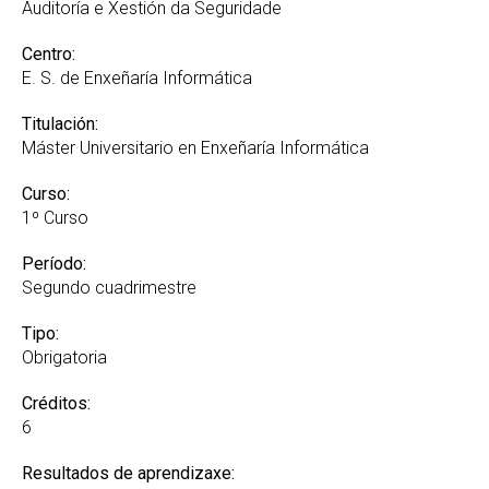
Recoñecemento de créditos e adaptacións
Auditoría e Xestión da Seguridade
Centro:
E. S. de Enxeñaría Informática
Titulación:
Máster Universitario en Enxeñaría Informática
Curso:
1º Curso
Período:
Segundo cuadrimestre
Tipo:
Obrigatoria
Créditos:
6
Resultados de aprendizaxe: