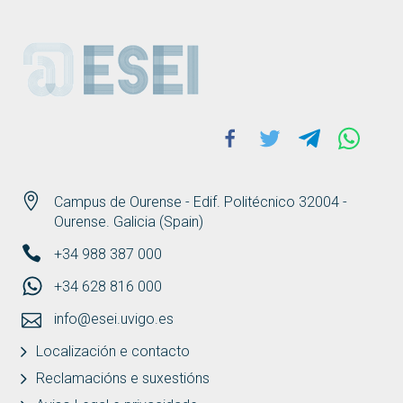
ESEI
Facebook
Twitter
Telegram
Whats
Campus de Ourense - Edif. Politécnico 32004 -
Ourense. Galicia (Spain)
+34 988 387 000
+34 628 816 000
info@esei.uvigo.es
Localización e contacto
Reclamacións e suxestións