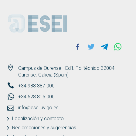
ESEI
Facebook
Twitter
Telegram
Whats
Campus de Ourense - Edif. Politécnico 32004 -
Ourense. Galicia (Spain)
+34 988 387 000
+34 628 816 000
info@esei.uvigo.es
Localización y contacto
Reclamaciones y sugerencias