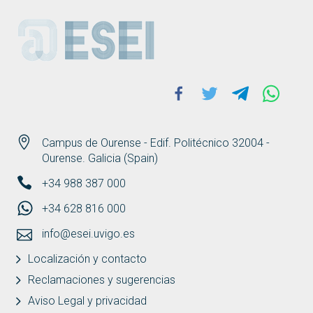
ESEI
Facebook
Twitter
Telegram
Whats
Campus de Ourense - Edif. Politécnico 32004 -
Ourense. Galicia (Spain)
+34 988 387 000
+34 628 816 000
info@esei.uvigo.es
Localización y contacto
Reclamaciones y sugerencias
Aviso Legal y privacidad