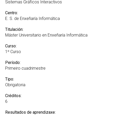
Recoñecemento de créditos e adaptacións
Sistemas Gráficos Interactivos
Centro:
E. S. de Enxeñaría Informática
Titulación:
Máster Universitario en Enxeñaría Informática
Curso:
1º Curso
Período:
Primeiro cuadrimestre
Tipo:
Obrigatoria
Créditos:
6
Resultados de aprendizaxe: