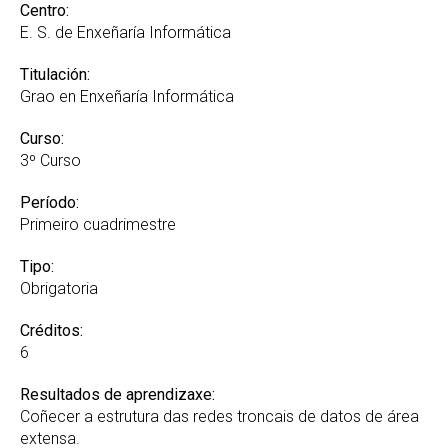
Recoñecemento de Créditos e Adaptacións GREI
Centro:
E. S. de Enxeñaría Informática
Suplemento Europeo ao Título
Titulación:
Grao en Enxeñaría Informática
Curso:
3º Curso
Período:
Primeiro cuadrimestre
Tipo:
Obrigatoria
Créditos:
6
Resultados de aprendizaxe:
Coñecer a estrutura das redes troncais de datos de área
extensa.