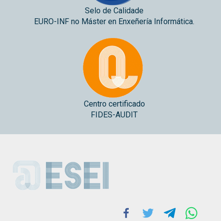
Selo de Calidade
EURO-INF no Máster en Enxeñería Informática.
Centro certificado
FIDES-AUDIT
ESEI
Facebook
Twitter
Telegram
Whats