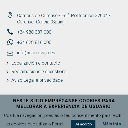
Campus de Ourense - Edif. Politécnico 32004 -
Ourense. Galicia (Spain)
+34 988 387 000
+34 628 816 000
info@esei.uvigo.es
Localización e contacto
Reclamacións e suxestións
Aviso Legal e privacidade
NESTE SITIO EMPRÉGANSE COOKIES PARA
MELLORAR A EXPERIENCIA DE USUARIO.
Universidade de Vigo
Ver máis
Coa túa navegación, prestas o teu consentimento para recibir
as cookies que utiliza o Portal.
Máis info
De acordo