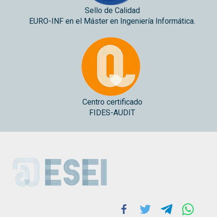
Sello de Calidad
EURO-INF en el Máster en Ingeniería Informática.
Centro certificado
FIDES-AUDIT
ESEI
Facebook
Twitter
Telegram
Whats