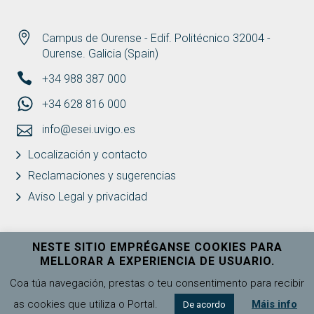
Campus de Ourense - Edif. Politécnico 32004 -
Ourense. Galicia (Spain)
+34 988 387 000
+34 628 816 000
info@esei.uvigo.es
Localización y contacto
Reclamaciones y sugerencias
Aviso Legal y privacidad
NESTE SITIO EMPRÉGANSE COOKIES PARA
MELLORAR A EXPERIENCIA DE USUARIO.
Universidade de Vigo
Ver máis
Coa túa navegación, prestas o teu consentimento para recibir
as cookies que utiliza o Portal.
Máis info
De acordo