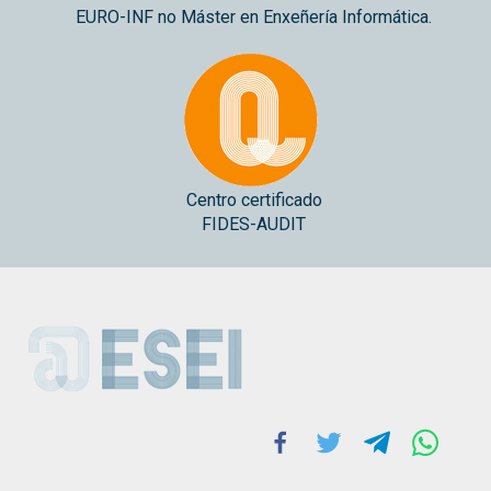
EURO-INF no Máster en Enxeñería Informática.
Centro certificado
FIDES-AUDIT
ESEI
Facebook
Twitter
Telegram
Whats