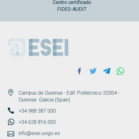
Centro certificado
FIDES-AUDIT
ESEI
Facebook
Twitter
Telegram
Whats
Campus de Ourense - Edif. Politécnico 32004 -
Ourense. Galicia (Spain)
+34 988 387 000
+34 628 816 000
info@esei.uvigo.es