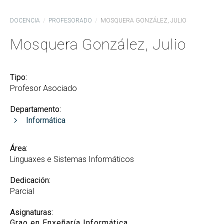
DOCENCIA
PROFESORADO
MOSQUERA GONZÁLEZ, JULIO
Mosquera González, Julio
Tipo:
Profesor Asociado
Departamento:
Informática
Área:
Linguaxes e Sistemas Informáticos
Dedicación:
Parcial
Asignaturas:
Grao en Enxeñaría Informática