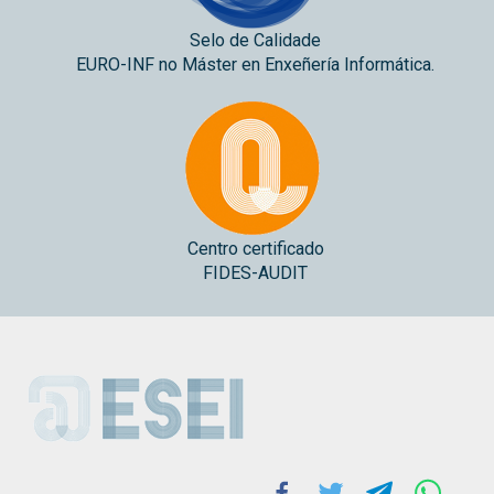
Selo de Calidade
EURO-INF no Máster en Enxeñería Informática.
Centro certificado
FIDES-AUDIT
ESEI
Facebook
Twitter
Telegram
Whats