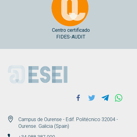
Centro certificado
FIDES-AUDIT
ESEI
Facebook
Twitter
Telegram
Whats
Campus de Ourense - Edif. Politécnico 32004 -
Ourense. Galicia (Spain)