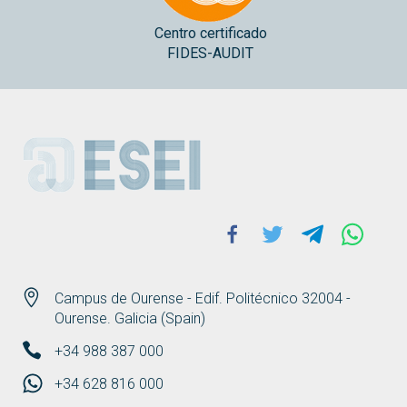
Centro certificado
FIDES-AUDIT
ESEI
Facebook
Twitter
Telegram
Whats
Campus de Ourense - Edif. Politécnico 32004 -
Ourense. Galicia (Spain)
+34 988 387 000
+34 628 816 000