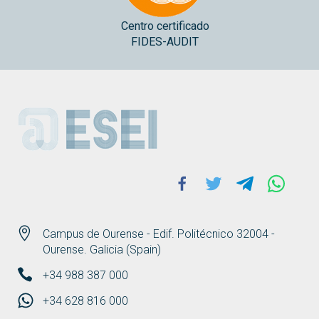
Centro certificado
FIDES-AUDIT
ESEI
Facebook
Twitter
Telegram
Whats
Campus de Ourense - Edif. Politécnico 32004 -
Ourense. Galicia (Spain)
+34 988 387 000
+34 628 816 000